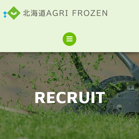
コ
ン
テ
ン
ツ
へ
ス
キ
ッ
プ
RECRUIT